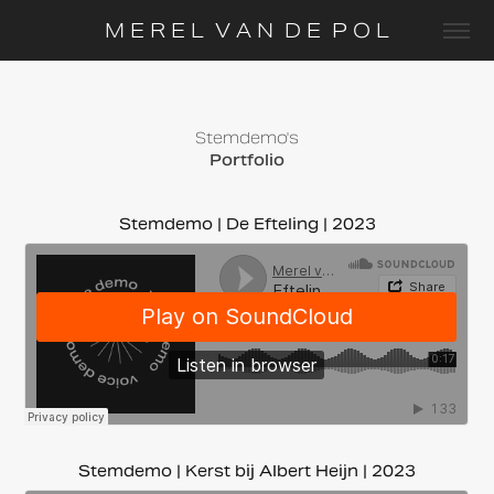
M E R E L  V A N  D E  P O L
Stemdemo's
Portfolio
Stemdemo | De Efteling | 2023
Stemdemo | Kerst bij Albert Heijn | 2023